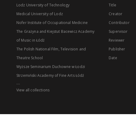
Lodz University of Technology
Title
Medical University of Lodz
Creator
Nofer Institute of Occupational Medicine
Contributor
The Grażyna and Kiejstut Bacewicz Academy
Supervisor
of Music in Łódź
Reviewer
The Polish National Film, Television and
Publisher
Theatre School
Date
Wyższe Seminarium Duchowne w Łodzi
Strzemiński Academy of Fine Arts Łódź
...
View all collections