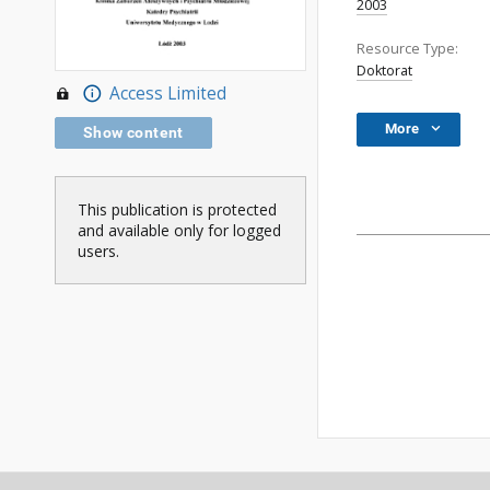
2003
Resource Type:
Doktorat
Access Limited
More
Show content
This publication is protected
and available only for logged
users.