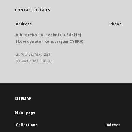
CONTACT DETAILS
Address
Phone
Biblioteka Politechniki Łódzkiej
(koordynator konsorcjum CYBRA)
ul. Wólczańska 223
93-005 Łódź, Polska
SITEMAP
Main page
Collections
Indexes