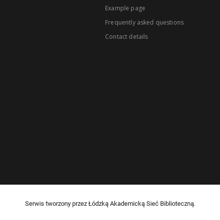
Example page
Frequently asked questions
Contact details
Serwis tworzony przez Łódzką Akademicką Sieć Biblioteczną.