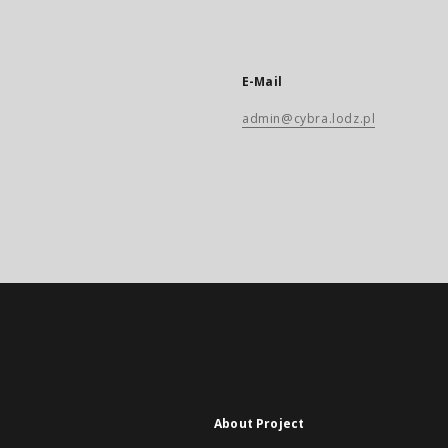
E-Mail
admin@cybra.lodz.pl
About Project