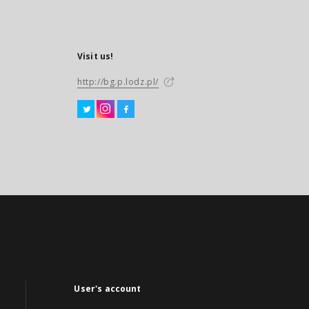
Visit us!
http://bg.p.lodz.pl/
User's account