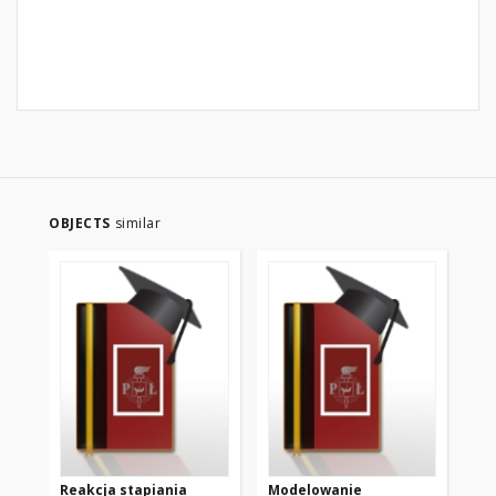
OBJECTS
similar
Reakcja stapiania
Modelowanie
Zbi