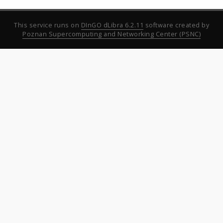
This service runs on
DInGO dLibra 6.2.11
software created by
Poznan Supercomputing and Networking Center (PSNC)