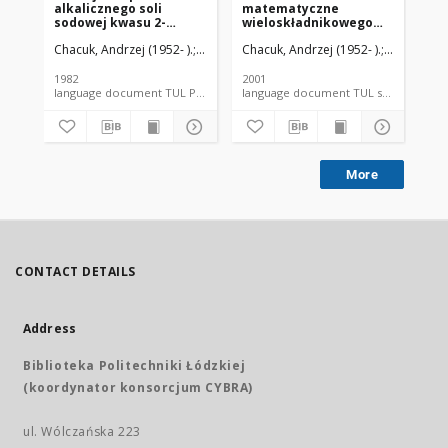
alkalicznego soli
matematyczne
pr
sodowej kwasu 2-
wieloskładnikowego
re
naftalenosulfonowego
ruchu masy i
Chacuk, Andrzej (1952- ).
Zarzycki, Roman [doc. dr hab. inż.]. Promoto
Chacuk, Andrzej (1952- ).
Politechni
Cha
z wodorotlenkiem
jednoczesnego ruchu
sodowym : kinetyka i
masy i ciepła w
modelowanie
podstawowych typach
1982
2001
198
absorberów
language document TUL PhD thesis
More
CONTACT DETAILS
Address
Biblioteka Politechniki Łódzkiej
(koordynator konsorcjum CYBRA)
ul. Wólczańska 223