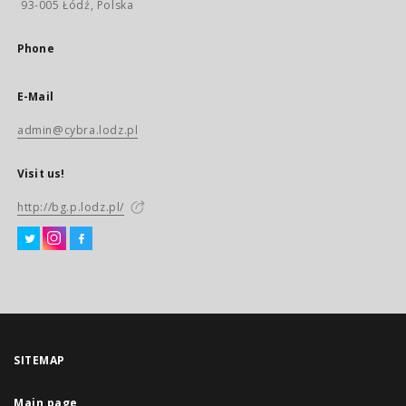
93-005 Łódź, Polska
Phone
E-Mail
admin@cybra.lodz.pl
Visit us!
http://bg.p.lodz.pl/
SITEMAP
Main page