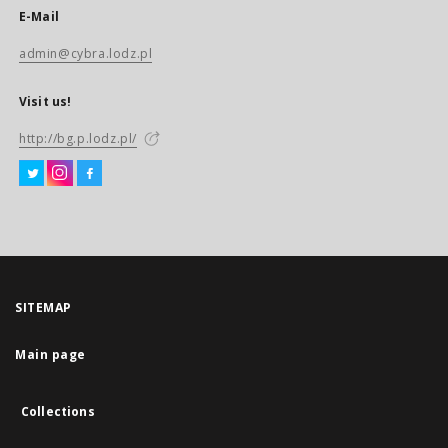
E-Mail
admin@cybra.lodz.pl
Visit us!
http://bg.p.lodz.pl/
SITEMAP
Main page
Collections