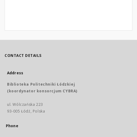
CONTACT DETAILS
Address
Biblioteka Politechniki Łódzkiej
(koordynator konsorcjum CYBRA)
ul. Wólczańska 223
93-005 Łódź, Polska
Phone