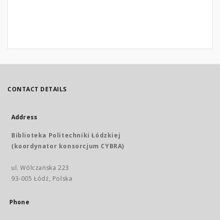
CONTACT DETAILS
Address
Biblioteka Politechniki Łódzkiej
(koordynator konsorcjum CYBRA)
ul. Wólczańska 223
93-005 Łódź, Polska
Phone