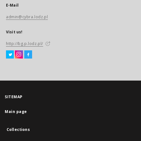
E-Mail
admin@cybra.lodz.pl
Visit us!
http://bg.p.lodz.pl/
SITEMAP
Main page
Collections