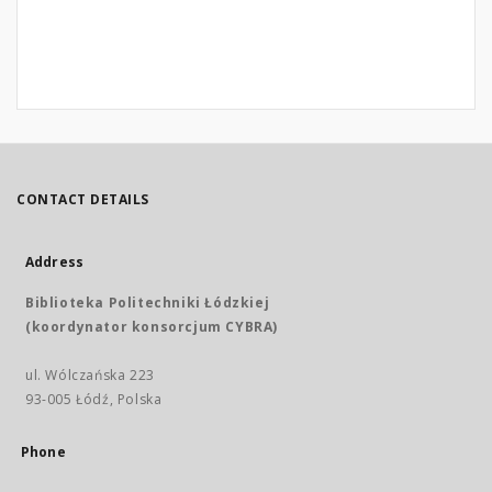
CONTACT DETAILS
Address
Biblioteka Politechniki Łódzkiej
(koordynator konsorcjum CYBRA)
ul. Wólczańska 223
93-005 Łódź, Polska
Phone