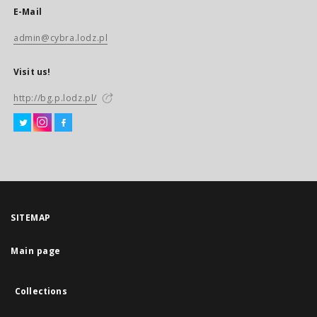
E-Mail
admin@cybra.lodz.pl
Visit us!
http://bg.p.lodz.pl/
SITEMAP
Main page
Collections