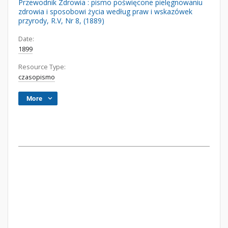
Przewodnik Zdrowia : pismo poświęcone pielęgnowaniu
zdrowia i sposobowi życia według praw i wskazówek
przyrody, R.V, Nr 8, (1889)
Date:
1899
Resource Type:
czasopismo
More