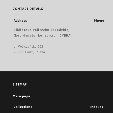
CONTACT DETAILS
Address
Phone
Biblioteka Politechniki Łódzkiej
(koordynator konsorcjum CYBRA)
ul. Wólczańska 223
93-005 Łódź, Polska
SITEMAP
Main page
Collections
Indexes