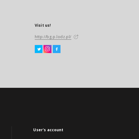
Visit us!
http://bg.p.lodz.pl/
User's account