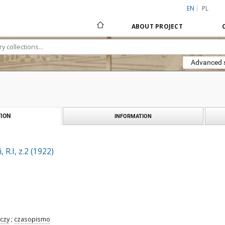
EN
PL
ABOUT PROJECT
Advanced 
ION
INFORMATION
 R.I, z.2 (1922)
czy
;
czasopismo