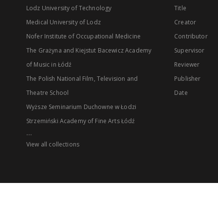
Lodz University of Technology
Title
Medical University of Lodz
Creator
Nofer Institute of Occupational Medicine
Contributor
The Grażyna and Kiejstut Bacewicz Academy
Supervisor
of Music in Łódź
Reviewer
The Polish National Film, Television and
Publisher
Theatre School
Date
Wyższe Seminarium Duchowne w Łodzi
Strzemiński Academy of Fine Arts Łódź
...
View all collections