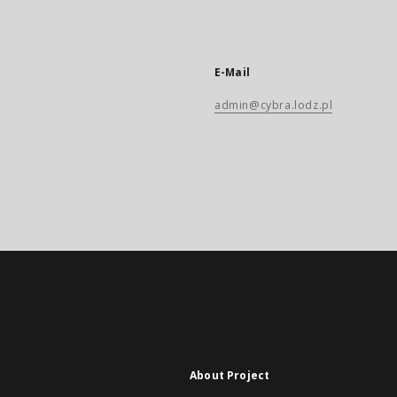
E-Mail
admin@cybra.lodz.pl
About Project