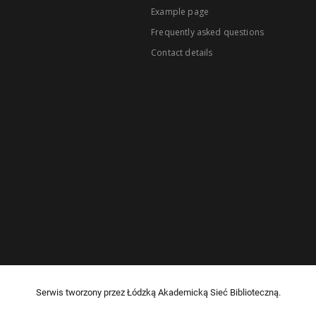
Example page
Frequently asked questions
Contact details
Serwis tworzony przez Łódzką Akademicką Sieć Biblioteczną.