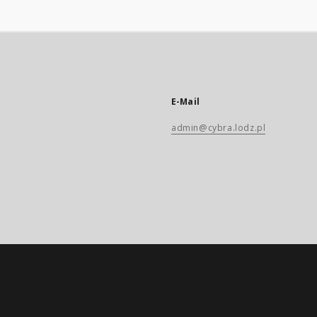
E-Mail
admin@cybra.lodz.pl