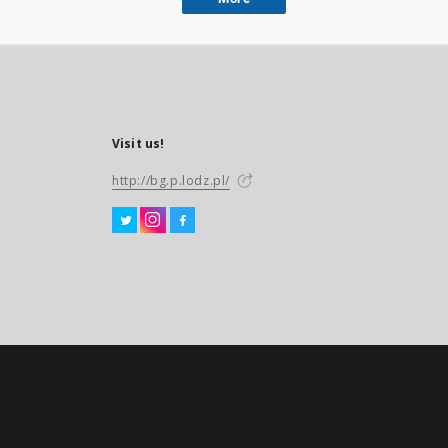
Visit us!
http://bg.p.lodz.pl/