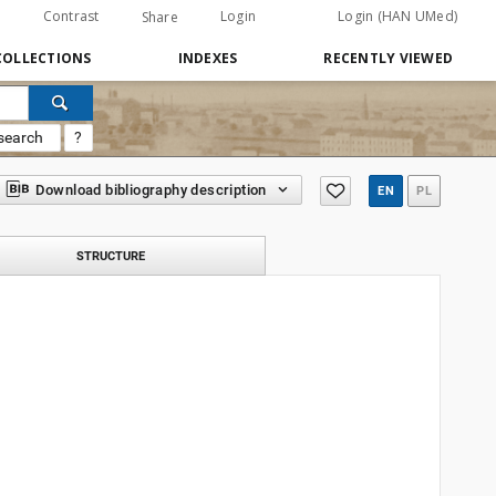
Contrast
Login
Login (HAN UMed)
Share
COLLECTIONS
INDEXES
RECENTLY VIEWED
search
?
Download bibliography description
EN
PL
STRUCTURE