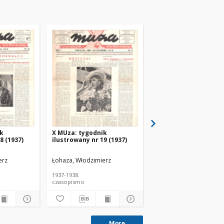
ik
X MUza: tygodnik
X MUza: tygodnik
8 (1937)
ilustrowany nr 19 (1937)
ilustrowany nr 20 (19
erz
Łohaza, Włodzimierz
Łohaza, Włodzimierz
1937-1938.
1937-1938.
czasopismo
czasopismo
More