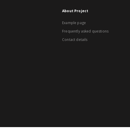
About Project
Example page
Frequently asked questions
Contact details