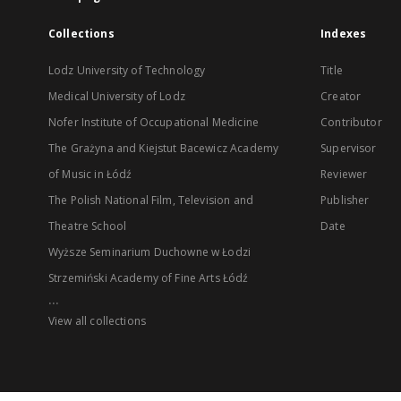
Collections
Indexes
Lodz University of Technology
Title
Medical University of Lodz
Creator
Nofer Institute of Occupational Medicine
Contributor
The Grażyna and Kiejstut Bacewicz Academy
Supervisor
of Music in Łódź
Reviewer
The Polish National Film, Television and
Publisher
Theatre School
Date
Wyższe Seminarium Duchowne w Łodzi
Strzemiński Academy of Fine Arts Łódź
...
View all collections