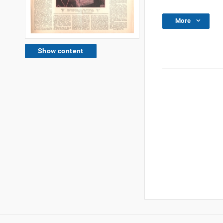
More
Show content