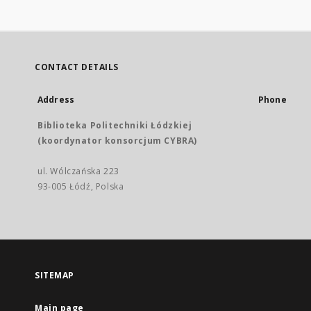
CONTACT DETAILS
Address
Phone
Biblioteka Politechniki Łódzkiej
(koordynator konsorcjum CYBRA)
ul. Wólczańska 223
93-005 Łódź, Polska
SITEMAP
Main page