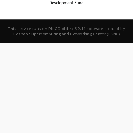
Development Fund
This service runs on
DInGO dLibra 6.2.11
software created by
Poznan Supercomputing and Networking Center (PSNC)