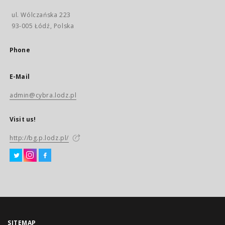
ul. Wólczańska 223
93-005 Łódź, Polska
Phone
E-Mail
admin@cybra.lodz.pl
Visit us!
http://bg.p.lodz.pl/
SITEMAP