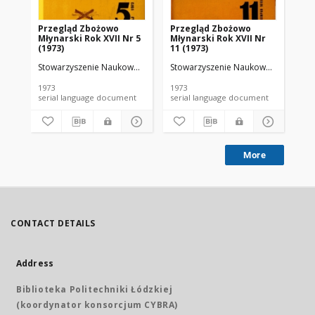
Przegląd Zbożowo
Przegląd Zbożowo
No 
Młynarski Rok XVII Nr 5
Młynarski Rok XVII Nr
(1973)
11 (1973)
Stowarzyszenie Naukowo-Techniczne Inżynierów i Techników Przemy
Stowarzyszenie Naukowo-Techniczne
Sto
1973
1973
197
serial language document
serial language document
More
CONTACT DETAILS
Address
Biblioteka Politechniki Łódzkiej
(koordynator konsorcjum CYBRA)