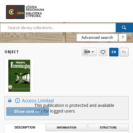
Advanced search
?
OBJECT
EN
PL
Access Limited
This publication is protected and available
only for logged users.
Show content
DESCRIPTION
INFORMATION
STRUCTURE