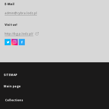
E-Mail
admin@cybra.lodz.pl
Visit us!
http://bg.p.lodz.pl/
SITEMAP
Main page
Collections