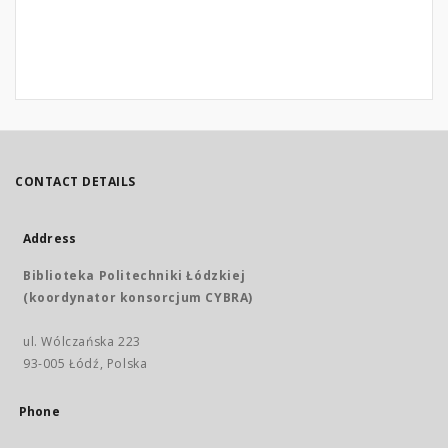
CONTACT DETAILS
Address
Biblioteka Politechniki Łódzkiej
(koordynator konsorcjum CYBRA)
ul. Wólczańska 223
93-005 Łódź, Polska
Phone