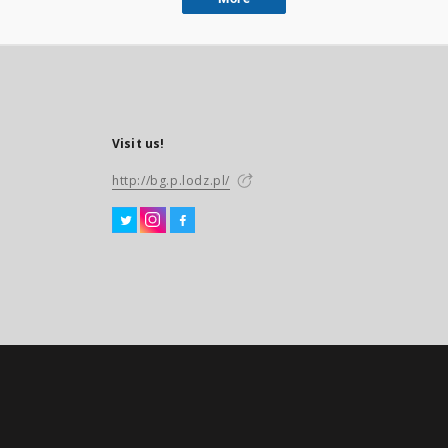
Visit us!
http://bg.p.lodz.pl/