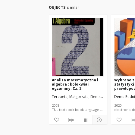
OBJECTS
similar
Analiza matematyczna i
Wybrane z
algebra : kolokwia i
statystyki
egzaminy. Cz. 2
prawdopod
przykłada
Terepeta, Małgorzata
Dems, Katarzyna.
Dems-Rudnic
Jóźwik, 
R
2008
2020
TUL textbook book language document