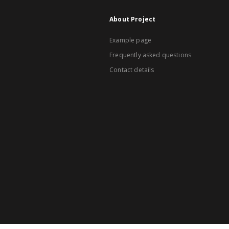
About Project
Example page
Frequently asked questions
Contact details