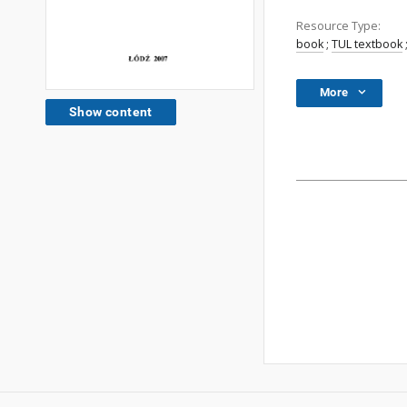
Resource Type:
book
;
TUL textbook
More
Show content