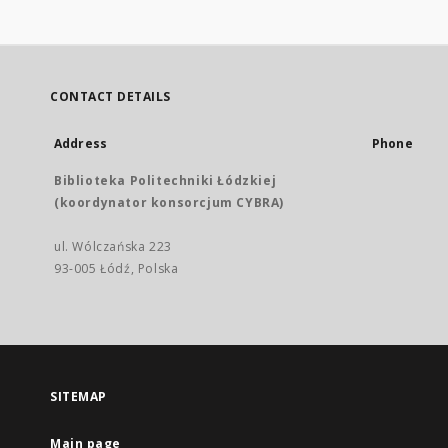
CONTACT DETAILS
Address
Phone
Biblioteka Politechniki Łódzkiej
(koordynator konsorcjum CYBRA)
ul. Wólczańska 223
93-005 Łódź, Polska
SITEMAP
Main page