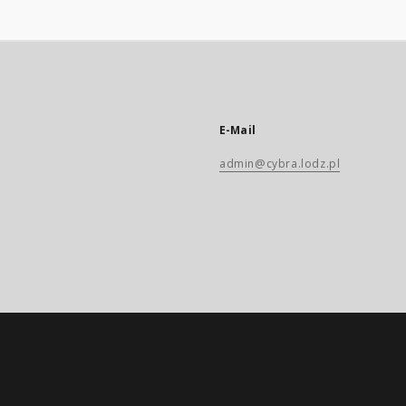
E-Mail
admin@cybra.lodz.pl