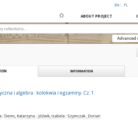
EN
PL
ABOUT PROJECT
Advanced 
ION
INFORMATION
czna i algebra : kolokwia i egzaminy. Cz. 1
a
;
Dems, Katarzyna.
;
Jóźwik, Izabela
;
Szymczak , Dorian