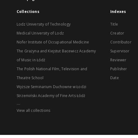
Collections
Indexes
Lodz University of Technology
Title
Medical University of Lodz
Creator
Nofer Institute of Occupational Medicine
Contributor
The Grażyna and Kiejstut Bacewicz Academy
Supervisor
of Music in Łódź
Reviewer
The Polish National Film, Television and
Publisher
Theatre School
Date
Wyższe Seminarium Duchowne w Łodzi
Strzemiński Academy of Fine Arts Łódź
...
View all collections