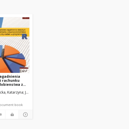
agadnienia
 i rachunku
obienstwa z
mi w programie
ka, Katarzyna
Izabela
Szymczak, Dorian
Józwik, Izabela
Terepeta, Małgorzata
electronic document book