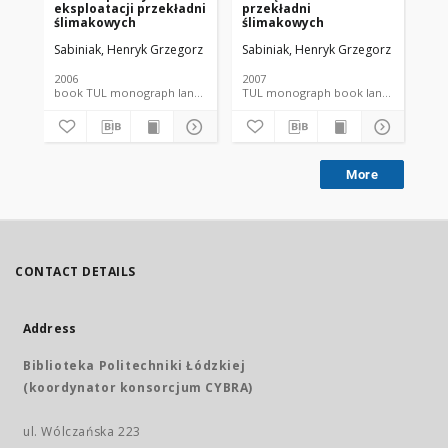
eksploatacji przekładni
przekładni
ba
ślimakowych
ślimakowych
Sabiniak, Henryk Grzegorz
Sabiniak, Henryk Grzegorz
Sab
2006
2007
201
book TUL monograph language document
TUL monograph book language
More
CONTACT DETAILS
Address
Biblioteka Politechniki Łódzkiej
(koordynator konsorcjum CYBRA)
ul. Wólczańska 223