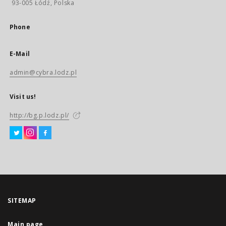
93-005 Łódź, Polska
Phone
E-Mail
admin@cybra.lodz.pl
Visit us!
http://bg.p.lodz.pl/
SITEMAP
Main page