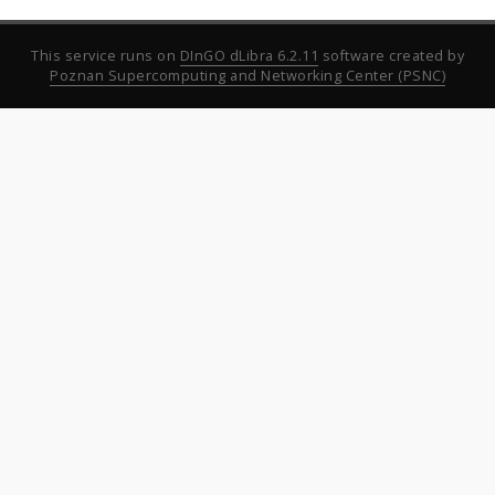
This service runs on
DInGO dLibra 6.2.11
software created by
Poznan Supercomputing and Networking Center (PSNC)