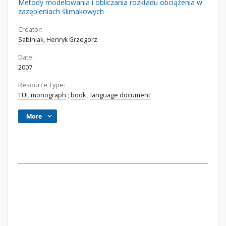
Metody modelowania i obliczania rozkładu obciążenia w
zazębieniach ślimakowych
Creator:
Sabiniak, Henryk Grzegorz
Date:
2007
Resource Type:
TUL monograph
;
book
;
language document
More