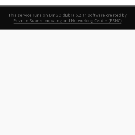
This service runs on
DInGO dLibra 6.2.11
software created by
Poznan Supercomputing and Networking Center (PSNC)