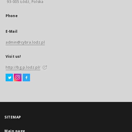
93-005 Łódź, Polska
Phone
E-Mail
admin@cybra.lodz.pl
Visit us!
http://bg.p.lodz.pl/
SITEMAP
Main page