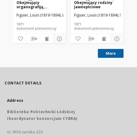
Obejmujący
Obejmujący rodziny
organografiją,
jawnopłciowe
fizyologiją i
Figuier, Louis (1819-1894)
Waga, Jakub (1800-1872). Tł.
Figuier, Louis (1819-1894)
Waga, Jaku
klassyfikacyją roślin
1871
1871
dokument piśmienniczy
dokument piśmienniczy
More
CONTACT DETAILS
Address
Biblioteka Politechniki Łódzkiej
(koordynator konsorcjum CYBRA)
ul. Wólczańska 223