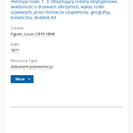
Historyja roślin. T. 3. Obejmujący rodziny skrytopłciowe,
wiadomość o drzewach olbrzymich, wykaz roślin
używanych, przez tłomacza uzupełniony, geografiją
botaniczną, dodatek itd.
Creator:
Figuier, Louis (1819-1894)
Date:
1871
Resource Type:
dokument piśmienniczy
More