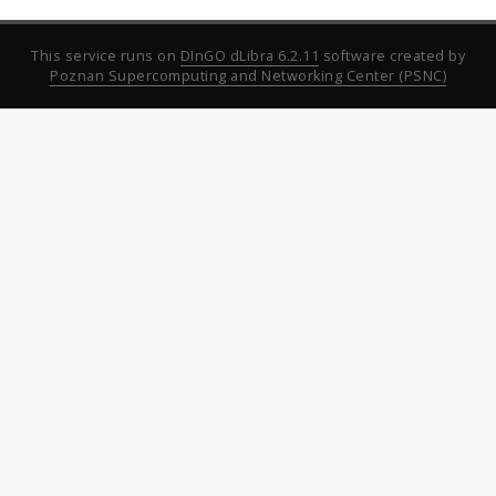
This service runs on
DInGO dLibra 6.2.11
software created by
Poznan Supercomputing and Networking Center (PSNC)