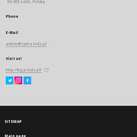
93-005 Łódź, Polska
Phone
E-Mail
admin@cybra.lodz.pl
Visit us!
http://bg.p.lodz.pl/
SITEMAP
Main page