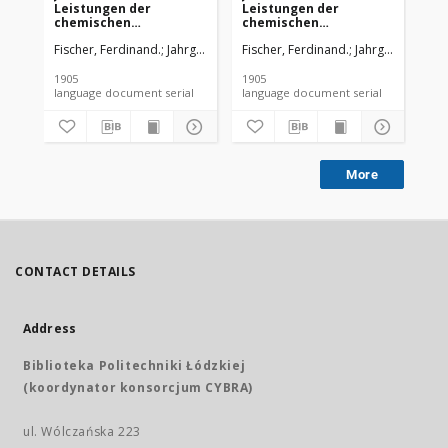
Leistungen der
Leistungen der
Le
chemischen
chemischen
ch
Technologie, mit
Technologie, mit
Te
Fischer, Ferdinand.
Jahrgang I bis XXV von R. v. Wagner.
Fischer, Ferdinand.
Jahrgang I bis X
Fis
besonderer
besonderer
be
Berücksichtigung der
Berücksichtigung der
Be
Elektrochemie und
Elektrochemie und
El
1905
1905
189
Gewerbestatistik für
Gewerbestatistik für
Ge
language document serial
language document serial
das Jahr 1904 cz.1
das Jahr 1904 cz.2
da
More
CONTACT DETAILS
Address
Biblioteka Politechniki Łódzkiej
(koordynator konsorcjum CYBRA)
ul. Wólczańska 223