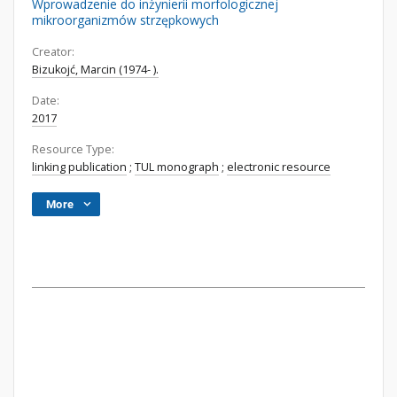
Wprowadzenie do inżynierii morfologicznej
mikroorganizmów strzępkowych
Creator:
Bizukojć, Marcin (1974- ).
Date:
2017
Resource Type:
linking publication
;
TUL monograph
;
electronic resource
More