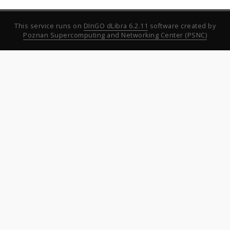
This service runs on
DInGO dLibra 6.2.11
software created by
Poznan Supercomputing and Networking Center (PSNC)