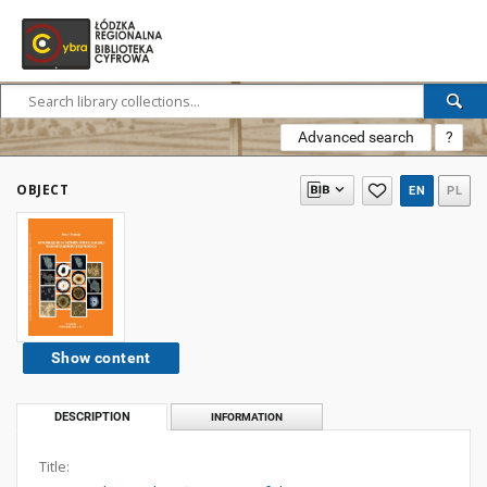
Advanced search
?
OBJECT
EN
PL
Show content
DESCRIPTION
INFORMATION
Title: