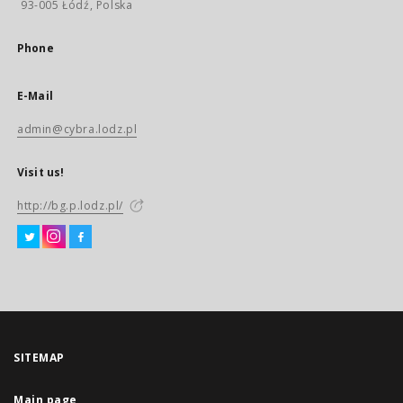
93-005 Łódź, Polska
Phone
E-Mail
admin@cybra.lodz.pl
Visit us!
http://bg.p.lodz.pl/
SITEMAP
Main page