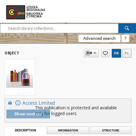
Advanced search
?
OBJECT
EN
PL
Access Limited
This publication is protected and available
only for logged users.
Show content
DESCRIPTION
INFORMATION
STRUCTURE