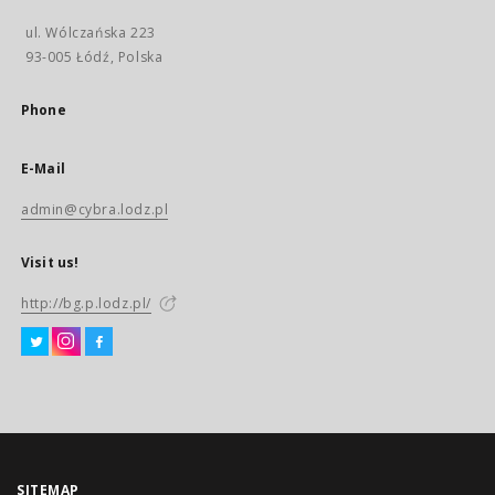
ul. Wólczańska 223
93-005 Łódź, Polska
Phone
E-Mail
admin@cybra.lodz.pl
Visit us!
http://bg.p.lodz.pl/
SITEMAP