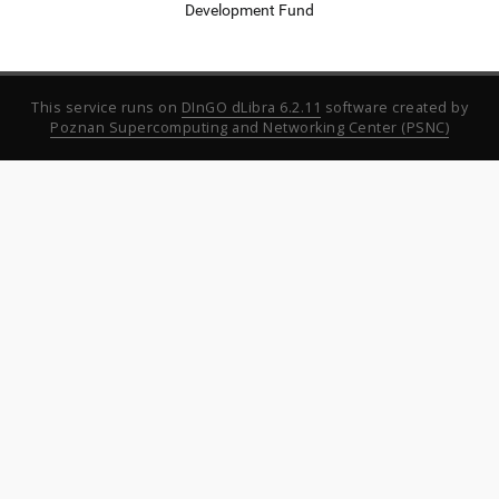
Development Fund
This service runs on
DInGO dLibra 6.2.11
software created by
Poznan Supercomputing and Networking Center (PSNC)