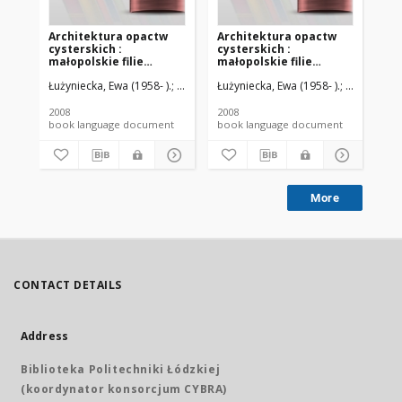
Architektura opactw
Architektura opactw
Ar
cysterskich :
cysterskich :
cys
małopolskie filie
małopolskie filie
mał
Morimond
Morimond (Wąchock)
Mo
Łużyniecka, Ewa (1958- ).
Świechowski, Zygmunt.
Łużyniecka, Ewa (1958- ).
Kunkel, Robert.
Świechowsk
Łucz
Łuż
(Koprzywnica)
Su
2008
2008
200
book language document
book language document
More
CONTACT DETAILS
Address
Biblioteka Politechniki Łódzkiej
(koordynator konsorcjum CYBRA)