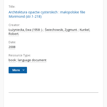
Title:
Architektura opactw cysterskich : małopolskie filie
Morimond (str.1-218)
Creator:
Łużyniecka, Ewa (1958- ).
;
Świechowski, Zygmunt.
;
Kunkel,
Robert.
Date:
2008
Resource Type:
book
;
language document
More