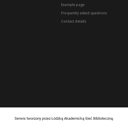
Example page
Frequently asked questions
Contact details
Serwis tworzony przez Łódzką Akademicką Sieć Biblioteczną.