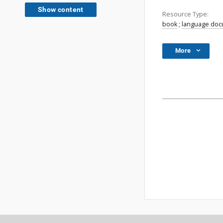
Show content
Resource Type:
book
;
language do
More