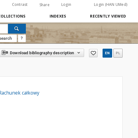
Contrast
Login
Login (HAN UMed)
Share
COLLECTIONS
INDEXES
RECENTLY VIEWED
search
?
Download bibliography description
EN
PL
, Rachunek całkowy