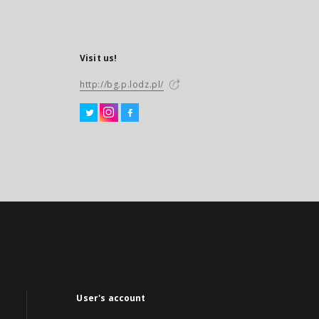
Visit us!
http://bg.p.lodz.pl/
User's account