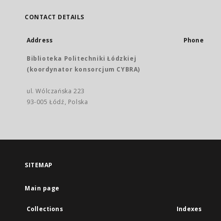
CONTACT DETAILS
Address
Phone
Biblioteka Politechniki Łódzkiej
(koordynator konsorcjum CYBRA)
ul. Wólczańska 223
93-005 Łódź, Polska
SITEMAP
Main page
Collections
Indexes