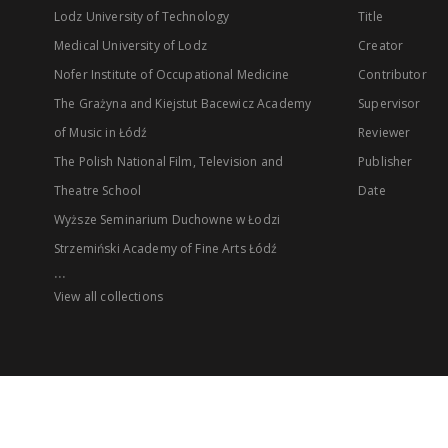
Lodz University of Technology
Title
Medical University of Lodz
Creator
Nofer Institute of Occupational Medicine
Contributor
The Grażyna and Kiejstut Bacewicz Academy
Supervisor
of Music in Łódź
Reviewer
The Polish National Film, Television and
Publisher
Theatre School
Date
Wyższe Seminarium Duchowne w Łodzi
Strzemiński Academy of Fine Arts Łódź
...
View all collections