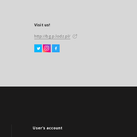
Visit us!
http://bg.p.lodz.pl/
User's account