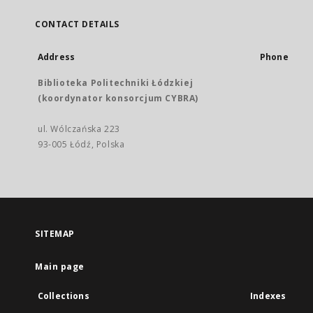
CONTACT DETAILS
Address
Phone
Biblioteka Politechniki Łódzkiej
(koordynator konsorcjum CYBRA)
ul. Wólczańska 223
93-005 Łódź, Polska
SITEMAP
Main page
Collections
Indexes