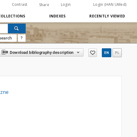
Contrast
Login
Login (HAN UMed)
Share
COLLECTIONS
INDEXES
RECENTLY VIEWED
search
?
Download bibliography description
EN
PL
czne