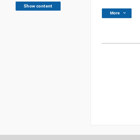
Show content
More