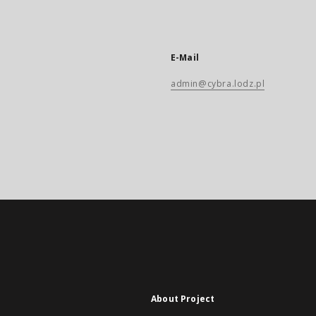
E-Mail
admin@cybra.lodz.pl
About Project