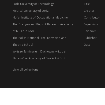
Lodz University of Technology
Title
Medical University of Lodz
Creator
Nofer Institute of Occupational Medicine
Contributor
The Grażyna and Kiejstut Bacewicz Academy
Supervisor
of Music in Łódź
Reviewer
The Polish National Film, Television and
Publisher
Theatre School
Date
Wyższe Seminarium Duchowne w Łodzi
Strzemiński Academy of Fine Arts Łódź
...
View all collections