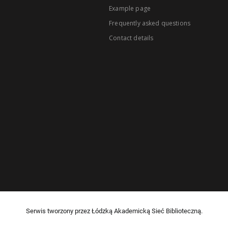
Example page
Frequently asked questions
Contact details
Serwis tworzony przez Łódzką Akademicką Sieć Biblioteczną.