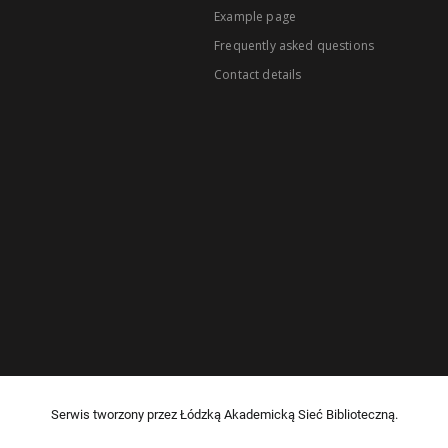
Example page
Frequently asked questions
Contact details
Serwis tworzony przez Łódzką Akademicką Sieć Biblioteczną.