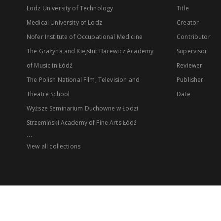
Lodz University of Technology
Title
Medical University of Lodz
Creator
Nofer Institute of Occupational Medicine
Contributor
The Grażyna and Kiejstut Bacewicz Academy
Supervisor
of Music in Łódź
Reviewer
The Polish National Film, Television and
Publisher
Theatre School
Date
Wyższe Seminarium Duchowne w Łodzi
Strzemiński Academy of Fine Arts Łódź
...
View all collections