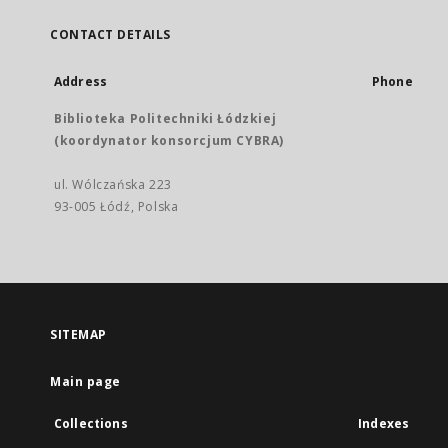
CONTACT DETAILS
Address
Phone
Biblioteka Politechniki Łódzkiej
(koordynator konsorcjum CYBRA)
ul. Wólczańska 223
93-005 Łódź, Polska
SITEMAP
Main page
Collections
Indexes