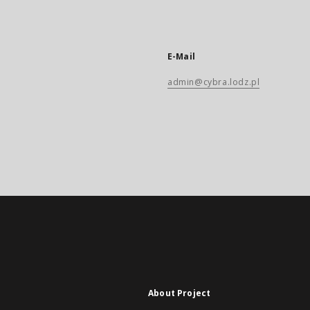
E-Mail
admin@cybra.lodz.pl
About Project