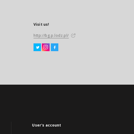
Visit us!
http://bg.p.lodz.pl/
User's account