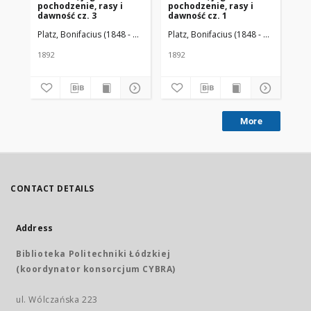
pochodzenie, rasy i
pochodzenie, rasy i
po
dawność cz. 3
dawność cz. 1
daw
1-4
Platz, Bonifacius (1848 - 1919)
Platz, Bonifacius (1848 - 1919)
Pla
1892
1892
189
More
CONTACT DETAILS
Address
Biblioteka Politechniki Łódzkiej
(koordynator konsorcjum CYBRA)
ul. Wólczańska 223