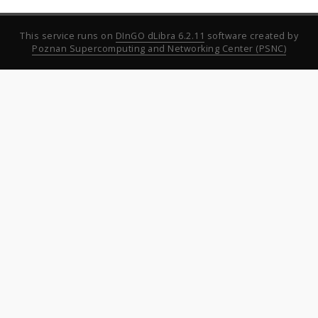
This service runs on
DInGO dLibra 6.2.11
software created by
Poznan Supercomputing and Networking Center (PSNC)