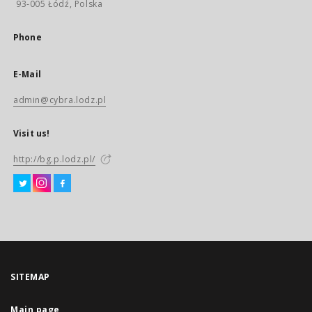
93-005 Łódź, Polska
Phone
E-Mail
admin@cybra.lodz.pl
Visit us!
http://bg.p.lodz.pl/
SITEMAP
Main page