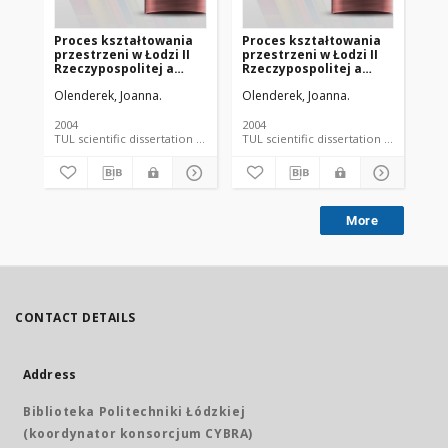
Proces kształtowania
Proces kształtowania
Łó
przestrzeni w Łodzi II
przestrzeni w Łodzi II
in
Rzeczypospolitej a
Rzeczypospolitej a
pr
awans administracyjny
awans administracyjny
bu
Olenderek, Joanna.
Olenderek, Joanna.
Ole
miasta : w
miasta : w
Ob
poszukiwaniu
poszukiwaniu
pu
przesłanek rozwoju
przesłanek rozwoju
2004
2004
201
Łodzi III
Łodzi III
TUL scientific dissertation language document
TUL scientific dissertatio
Rzeczypospolitej -
Rzeczypospolitej -
rozdziały końcowe
rozdziały 6B
More
CONTACT DETAILS
Address
Biblioteka Politechniki Łódzkiej
(koordynator konsorcjum CYBRA)