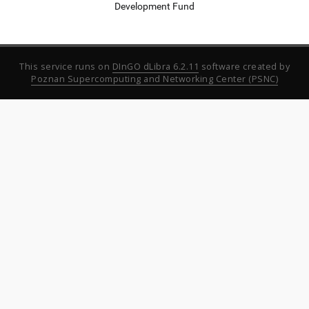
Development Fund
This service runs on
DInGO dLibra 6.2.11
software created by
Poznan Supercomputing and Networking Center (PSNC)