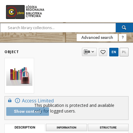
Advanced search
?
OBJECT
EN
PL
Access Limited
This publication is protected and available
only for logged users.
Show content
DESCRIPTION
INFORMATION
STRUCTURE