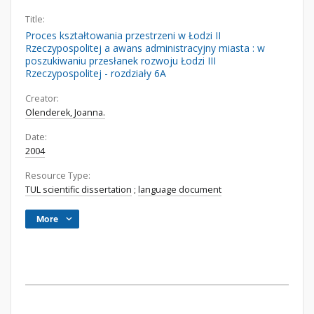
Title:
Proces kształtowania przestrzeni w Łodzi II
Rzeczypospolitej a awans administracyjny miasta : w
poszukiwaniu przesłanek rozwoju Łodzi III
Rzeczypospolitej - rozdziały 6A
Creator:
Olenderek, Joanna.
Date:
2004
Resource Type:
TUL scientific dissertation
;
language document
More