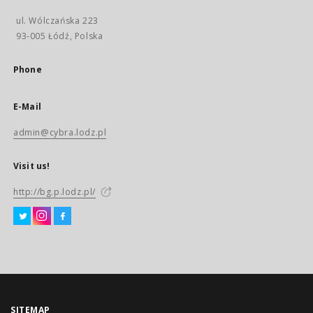
ul. Wólczańska 223
93-005 Łódź, Polska
Phone
E-Mail
admin@cybra.lodz.pl
Visit us!
http://bg.p.lodz.pl/
SITEMAP