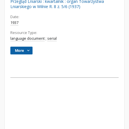
Przegląd Lniarski : kwartalnik : organ Towarzystwa
Lniarskiego w Wilnie R. 8 z. 5/6 (1937)
Date:
1937
Resource Type:
language document
;
serial
More