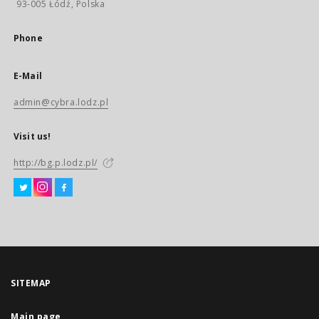
93-005 Łódź, Polska
Phone
E-Mail
admin@cybra.lodz.pl
Visit us!
http://bg.p.lodz.pl/
SITEMAP
Main page