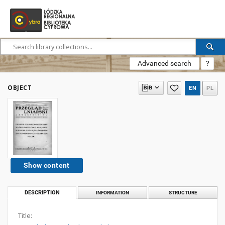
Advanced search
?
OBJECT
EN
PL
Show content
DESCRIPTION
INFORMATION
STRUCTURE
Title: