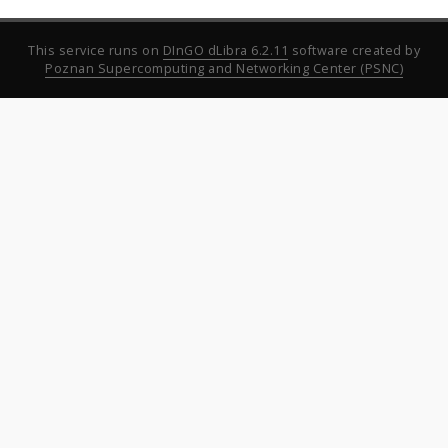
This service runs on
DInGO dLibra 6.2.11
software created by
Poznan Supercomputing and Networking Center (PSNC)