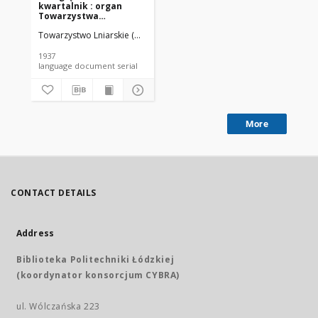
kwartalnik : organ
Towarzystwa
Lniarskiego w Wilnie R.
Towarzystwo Lniarskie (Wilno).
8 z. 5/6 (1937) [.pdf]
1937
language document serial
More
CONTACT DETAILS
Address
Biblioteka Politechniki Łódzkiej
(koordynator konsorcjum CYBRA)
ul. Wólczańska 223