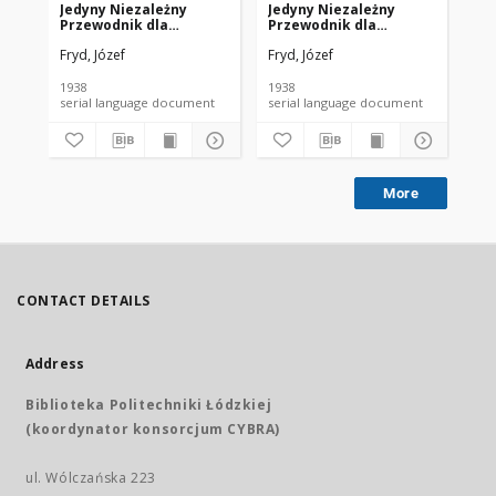
Jedyny Niezależny
Jedyny Niezależny
Je
Przewodnik dla
Przewodnik dla
Pr
Właścicieli Kin w Polsce
Właścicieli Kin w Polsce
Wła
Fryd, Józef
Fryd, Józef
Fry
nr 5 (1938)
nr 6 (1938)
nr 
1938
1938
193
serial language document
serial language document
More
CONTACT DETAILS
Address
Biblioteka Politechniki Łódzkiej
(koordynator konsorcjum CYBRA)
ul. Wólczańska 223