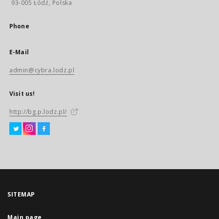
93-005 Łódź, Polska
Phone
E-Mail
admin@cybra.lodz.pl
Visit us!
http://bg.p.lodz.pl/
SITEMAP
Main page