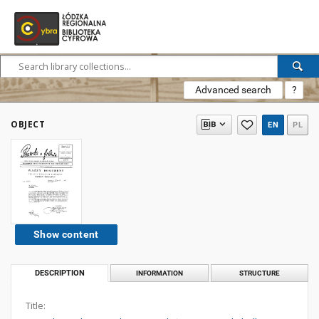
Advanced search
?
OBJECT
EN
PL
Show content
DESCRIPTION
INFORMATION
STRUCTURE
Title: