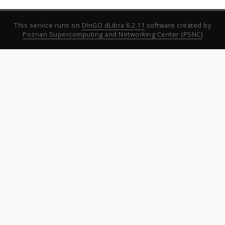
This service runs on
DInGO dLibra 6.2.11
software created by
Poznan Supercomputing and Networking Center (PSNC)