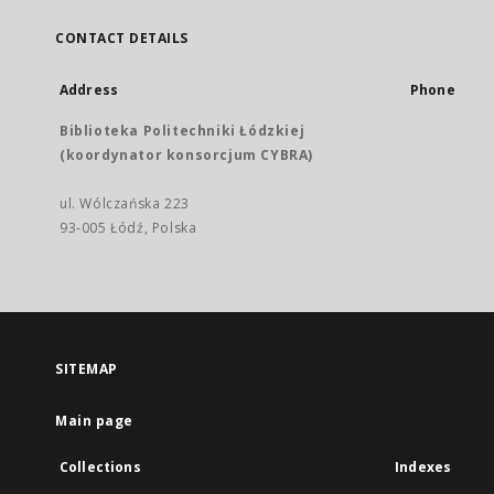
CONTACT DETAILS
Address
Phone
Biblioteka Politechniki Łódzkiej
(koordynator konsorcjum CYBRA)
ul. Wólczańska 223
93-005 Łódź, Polska
SITEMAP
Main page
Collections
Indexes