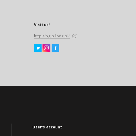
Visit us!
http://bg.p.lodz.pl/
User's account