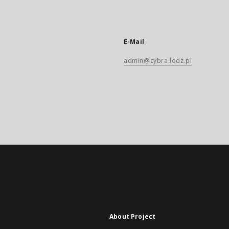
E-Mail
admin@cybra.lodz.pl
About Project