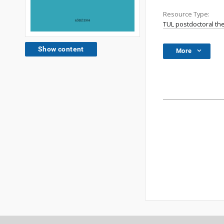
Resource Type:
TUL postdoctoral th
Show content
More