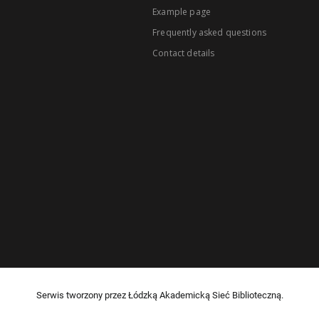
Example page
Frequently asked questions
Contact details
Serwis tworzony przez Łódzką Akademicką Sieć Biblioteczną.