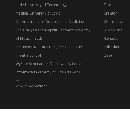
Lodz University of Technology
Title
Medical University of Lodz
Creator
Nofer Institute of Occupational Medicine
Contributor
The Grażyna and Kiejstut Bacewicz Academy
Supervisor
of Music in Łódź
Reviewer
The Polish National Film, Television and
Publisher
Theatre School
Date
Wyższe Seminarium Duchowne w Łodzi
Strzemiński Academy of Fine Arts Łódź
...
View all collections