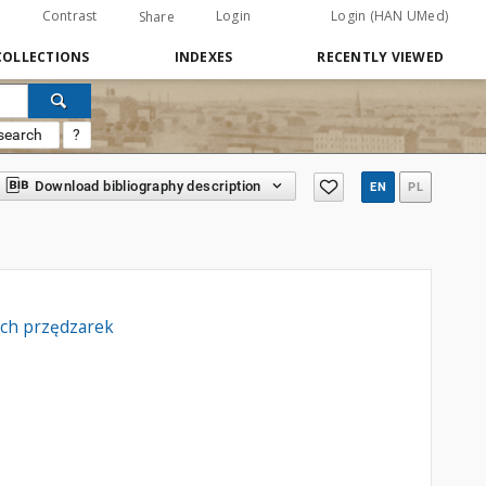
Contrast
Login
Login (HAN UMed)
Share
COLLECTIONS
INDEXES
RECENTLY VIEWED
search
?
Download bibliography description
EN
PL
ych przędzarek