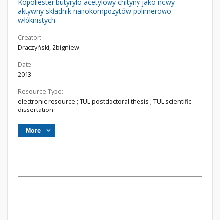
Kopoliester butyrylo-acetylowy chityny jako nowy
aktywny składnik nanokompozytów polimerowo-
włóknistych
Creator:
Draczyński, Zbigniew.
Date:
2013
Resource Type:
electronic resource
;
TUL postdoctoral thesis
;
TUL scientific
dissertation
More