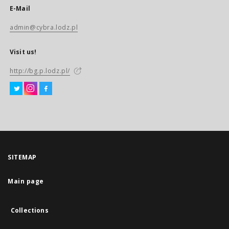
E-Mail
admin@cybra.lodz.pl
Visit us!
http://bg.p.lodz.pl/
SITEMAP
Main page
Collections