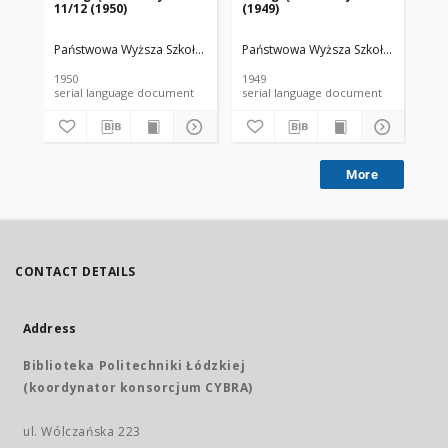
11/12 (1950)
(1949)
(19
Państwowa Wyższa Szkoła Filmowa (Łódź).
Państwowa Wyższa Szkoła Filmowa (
Pań
1950
1949
194
serial language document
serial language document
More
CONTACT DETAILS
Address
Biblioteka Politechniki Łódzkiej
(koordynator konsorcjum CYBRA)
ul. Wólczańska 223