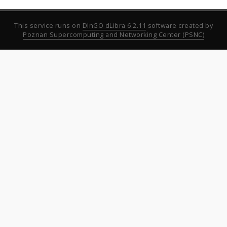
This service runs on
DInGO dLibra 6.2.11
software created by
Poznan Supercomputing and Networking Center (PSNC)