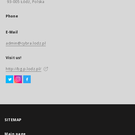
93-005 Łódź, Polska
Phone
E-Mail
admin@cybra.lodz.pl
Visit us!
http://bg.p.lodz.pl/
SITEMAP
Main page