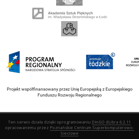
Projekt współfinansowany przez Unię Europejską z Europejskiego
Funduszu Rozwoju Regionalnego
Ten serwis działa dzięki oprogramowaniu
DInGO dLibra 6.2.11
opracowanemu przez
Poznańskie Centrum Superkomputerowo-
Sieciowe