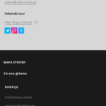
admin@cybra.lodz.pl
Odwiedź nas!
http://bg.p.lodz.pl/
MAPA STRONY
Strona główna
Kolekcje
Politechnika Łódzka
Uniwersytet Medyczny