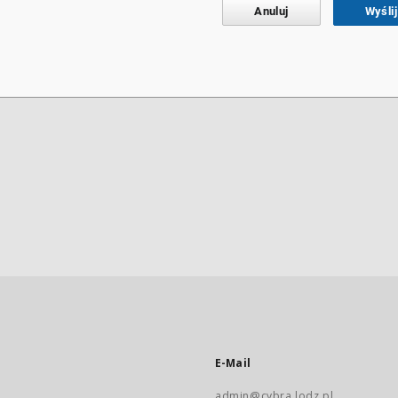
Anuluj
Wyślij
E-Mail
admin@cybra.lodz.pl