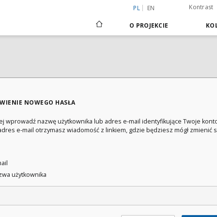
Kontrast
PL
EN
O PROJEKCIE
KOL
WIENIE NOWEGO HASŁA
ej wprowadź nazwę użytkownika lub adres e-mail identyfikujące Twoje konto
adres e-mail otrzymasz wiadomość z linkiem, gdzie będziesz mógł zmienić 
:
ail
wa użytkownika