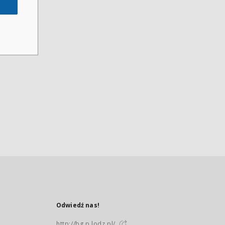
Odwiedź nas!
http://bg.p.lodz.pl/