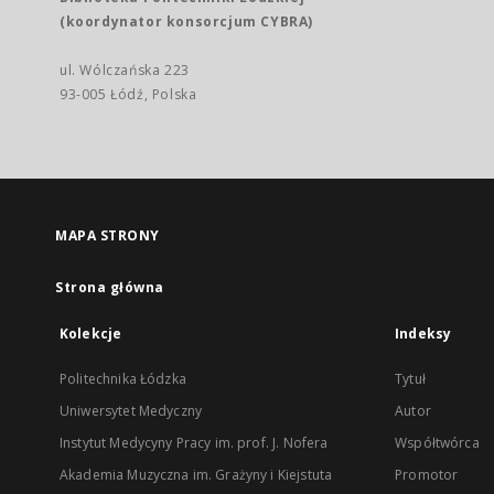
(koordynator konsorcjum CYBRA)
ul. Wólczańska 223
93-005 Łódź, Polska
MAPA STRONY
Strona główna
Kolekcje
Indeksy
Politechnika Łódzka
Tytuł
Uniwersytet Medyczny
Autor
Instytut Medycyny Pracy im. prof. J. Nofera
Współtwórca
Akademia Muzyczna im. Grażyny i Kiejstuta
Promotor