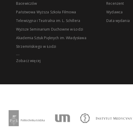
Bacewiczów
Recenzent
Państwowa Wyższa Szkoła Filmowa
Wydawca
Telewizyjna i Teatralna im. L. Schillera
Data wydania
Wyższe Seminarium Duchowne w Łodzi
Akademia Sztuk Pięknych im. Władysława
Strzemińskiego w Łodzi
...
Zobacz więcej