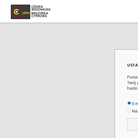
USTA
Poniż
Twój 
hasło
E-m
Naz