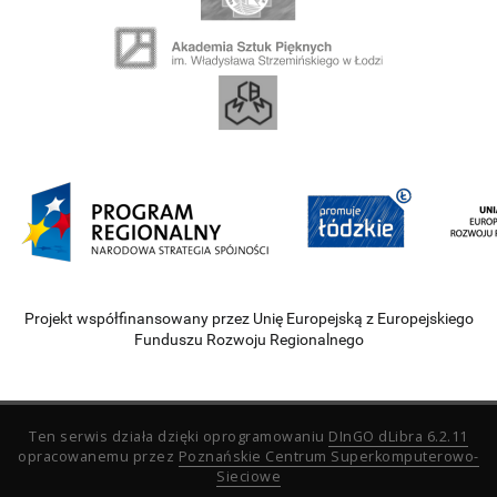
Projekt współfinansowany przez Unię Europejską z Europejskiego
Funduszu Rozwoju Regionalnego
Ten serwis działa dzięki oprogramowaniu
DInGO dLibra 6.2.11
opracowanemu przez
Poznańskie Centrum Superkomputerowo-
Sieciowe