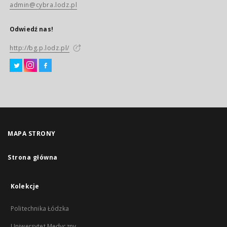
admin@cybra.lodz.pl
Odwiedź nas!
http://bg.p.lodz.pl/
MAPA STRONY
Strona główna
Kolekcje
Politechnika Łódzka
Uniwersytet Medyczny