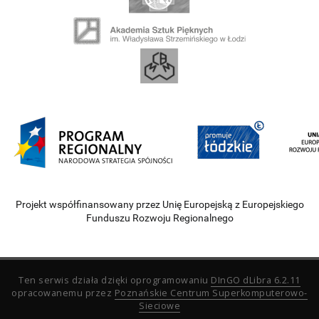
Projekt współfinansowany przez Unię Europejską z Europejskiego
Funduszu Rozwoju Regionalnego
Ten serwis działa dzięki oprogramowaniu
DInGO dLibra 6.2.11
opracowanemu przez
Poznańskie Centrum Superkomputerowo-
Sieciowe