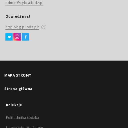
admin@cybra.lodz.pl
Odwiedź nas!
http://bg.p.lodz.pl/
MAPA STRONY
Strona główna
Kolekcje
Politechnika Łódzka
Uniwersytet Medyczny