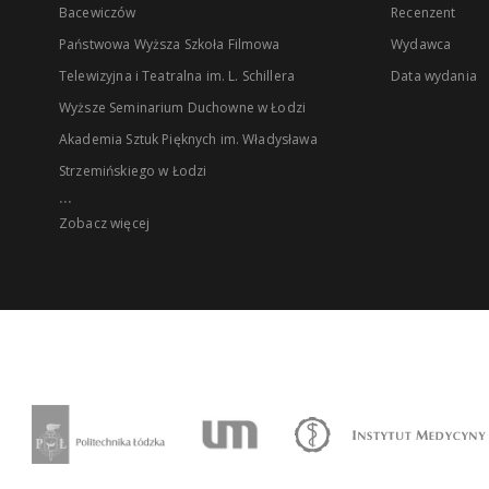
Bacewiczów
Recenzent
Państwowa Wyższa Szkoła Filmowa
Wydawca
Telewizyjna i Teatralna im. L. Schillera
Data wydania
Wyższe Seminarium Duchowne w Łodzi
Akademia Sztuk Pięknych im. Władysława
Strzemińskiego w Łodzi
...
Zobacz więcej