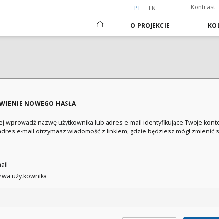
Kontrast
PL
EN
O PROJEKCIE
KOL
WIENIE NOWEGO HASŁA
ej wprowadź nazwę użytkownika lub adres e-mail identyfikujące Twoje konto
adres e-mail otrzymasz wiadomość z linkiem, gdzie będziesz mógł zmienić 
:
ail
wa użytkownika