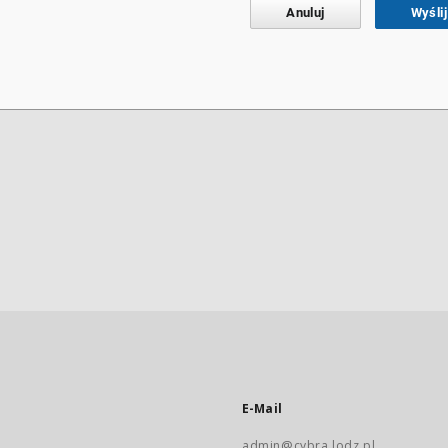
Anuluj
Wyślij
E-Mail
admin@cybra.lodz.pl