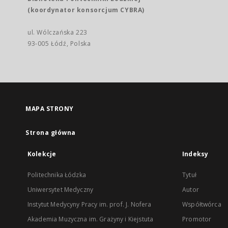
(koordynator konsorcjum CYBRA)
ul. Wólczańska 223
93-005 Łódź, Polska
MAPA STRONY
Strona główna
Kolekcje
Indeksy
Politechnika Łódzka
Tytuł
Uniwersytet Medyczny
Autor
Instytut Medycyny Pracy im. prof. J. Nofera
Współtwórca
Akademia Muzyczna im. Grażyny i Kiejstuta
Promotor