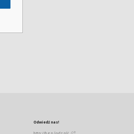
Odwiedź nas!
http://bg.p.lodz.pl/