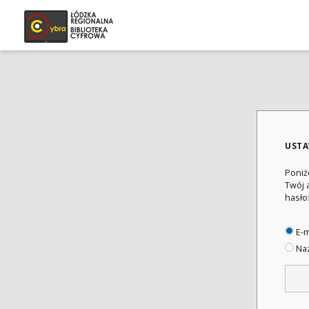
USTA
Poniż
Twój 
hasło
E-m
Naz