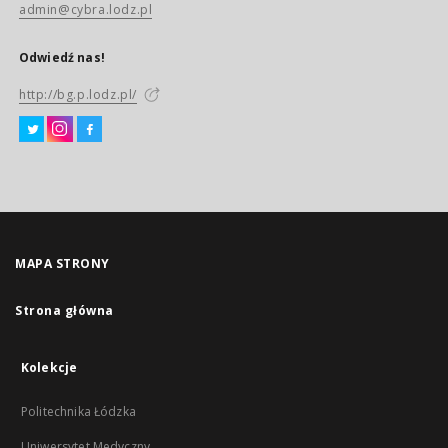
admin@cybra.lodz.pl
Odwiedź nas!
http://bg.p.lodz.pl/
MAPA STRONY
Strona główna
Kolekcje
Politechnika Łódzka
Uniwersytet Medyczny