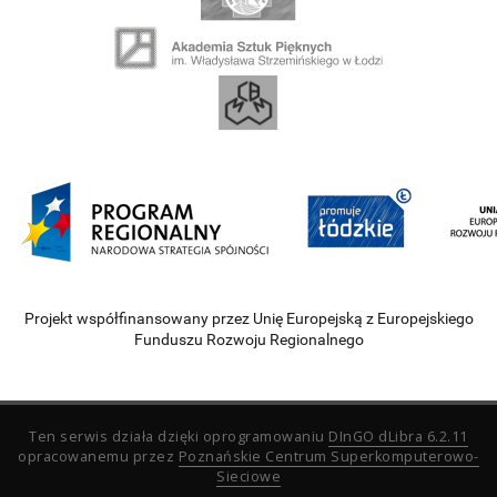
Projekt współfinansowany przez Unię Europejską z Europejskiego
Funduszu Rozwoju Regionalnego
Ten serwis działa dzięki oprogramowaniu
DInGO dLibra 6.2.11
opracowanemu przez
Poznańskie Centrum Superkomputerowo-
Sieciowe