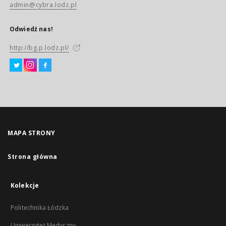
admin@cybra.lodz.pl
Odwiedź nas!
http://bg.p.lodz.pl/
MAPA STRONY
Strona główna
Kolekcje
Politechnika Łódzka
Uniwersytet Medyczny