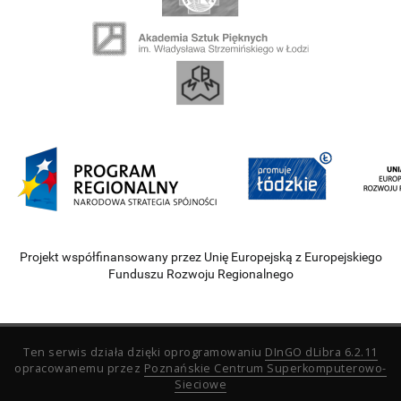
Projekt współfinansowany przez Unię Europejską z Europejskiego
Funduszu Rozwoju Regionalnego
Ten serwis działa dzięki oprogramowaniu
DInGO dLibra 6.2.11
opracowanemu przez
Poznańskie Centrum Superkomputerowo-
Sieciowe