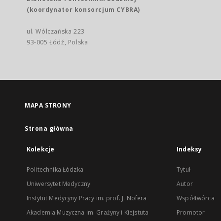
(koordynator konsorcjum CYBRA)
ul. Wólczańska 223
93-005 Łódź, Polska
MAPA STRONY
Strona główna
Kolekcje
Indeksy
Politechnika Łódzka
Tytuł
Uniwersytet Medyczny
Autor
Instytut Medycyny Pracy im. prof. J. Nofera
Współtwórca
Akademia Muzyczna im. Grażyny i Kiejstuta
Promotor