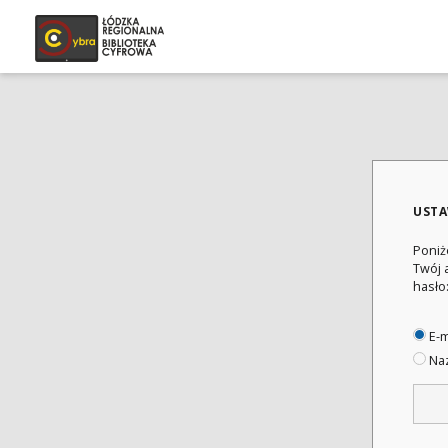
USTA
Poniż
Twój 
hasło
E-m
Naz