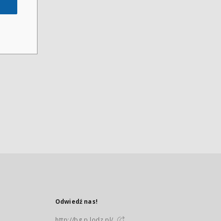
Odwiedź nas!
http://bg.p.lodz.pl/