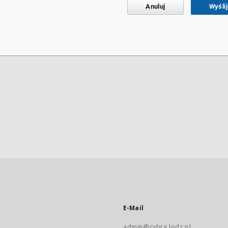
Anuluj
Wyślij
E-Mail
admin@cybra.lodz.pl