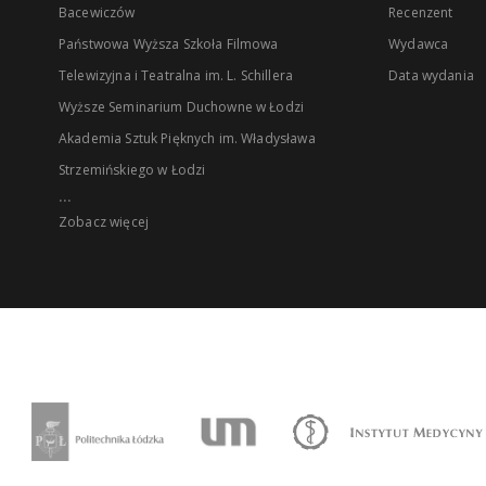
Bacewiczów
Recenzent
Państwowa Wyższa Szkoła Filmowa
Wydawca
Telewizyjna i Teatralna im. L. Schillera
Data wydania
Wyższe Seminarium Duchowne w Łodzi
Akademia Sztuk Pięknych im. Władysława
Strzemińskiego w Łodzi
...
Zobacz więcej