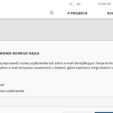
Kontrast
PL
EN
O PROJEKCIE
KOL
WIENIE NOWEGO HASŁA
ej wprowadź nazwę użytkownika lub adres e-mail identyfikujące Twoje konto
adres e-mail otrzymasz wiadomość z linkiem, gdzie będziesz mógł zmienić 
:
ail
wa użytkownika