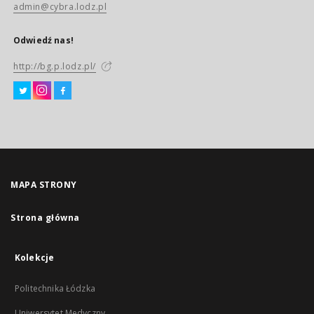
admin@cybra.lodz.pl
Odwiedź nas!
http://bg.p.lodz.pl/
MAPA STRONY
Strona główna
Kolekcje
Politechnika Łódzka
Uniwersytet Medyczny