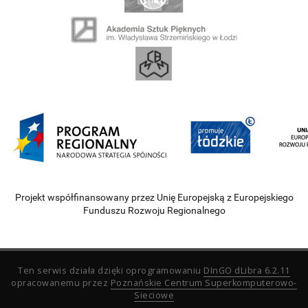
Projekt współfinansowany przez Unię Europejską z Europejskiego
Funduszu Rozwoju Regionalnego
Ten serwis działa dzięki oprogramowaniu
DInGO dLibra 6.2.11
opracowanemu przez
Poznańskie Centrum Superkomputerowo-
Sieciowe