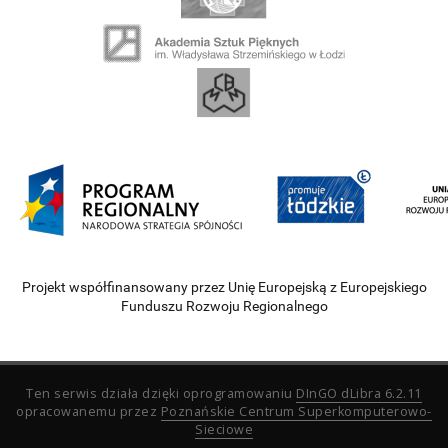
Projekt współfinansowany przez Unię Europejską z Europejskiego
Funduszu Rozwoju Regionalnego
Ten serwis działa dzięki oprogramowaniu
DInGO dLibra 6.2.11
opracowanemu przez
Poznańskie Centrum Superkomputerowo-
Sieciowe