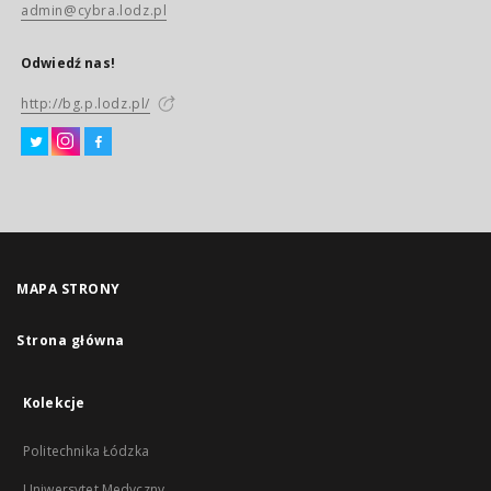
admin@cybra.lodz.pl
Odwiedź nas!
http://bg.p.lodz.pl/
MAPA STRONY
Strona główna
Kolekcje
Politechnika Łódzka
Uniwersytet Medyczny