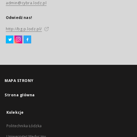
admin@cybra.lodz.pl
Odwiedź nas!
http://bg.p.lodz.pl/
MAPA STRONY
Strona główna
Kolekcje
Politechnika Łódzka
Uniwersytet Medyczny