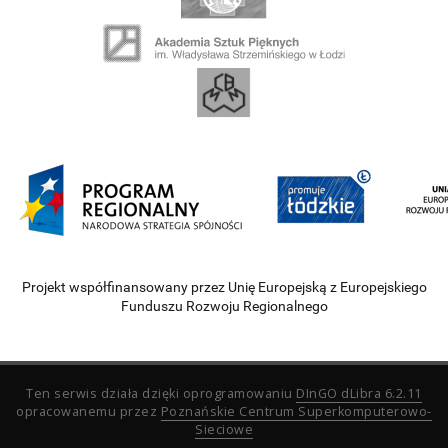
Projekt współfinansowany przez Unię Europejską z Europejskiego
Funduszu Rozwoju Regionalnego
Ten serwis działa dzięki oprogramowaniu
DInGO dLibra 6.2.11
opracowanemu przez
Poznańskie Centrum Superkomputerowo-
Sieciowe