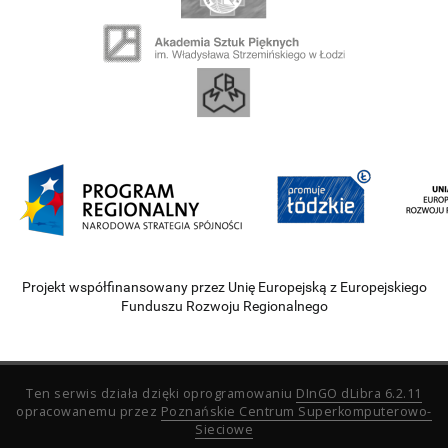
Projekt współfinansowany przez Unię Europejską z Europejskiego
Funduszu Rozwoju Regionalnego
Ten serwis działa dzięki oprogramowaniu
DInGO dLibra 6.2.11
opracowanemu przez
Poznańskie Centrum Superkomputerowo-
Sieciowe