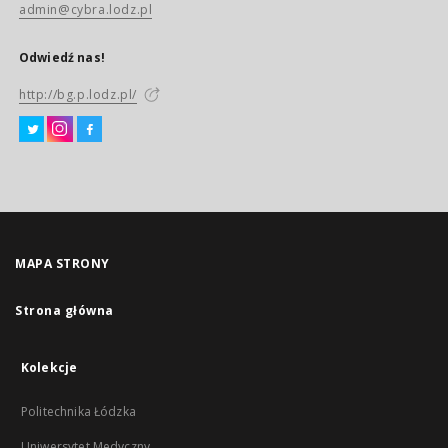
admin@cybra.lodz.pl
Odwiedź nas!
http://bg.p.lodz.pl/
MAPA STRONY
Strona główna
Kolekcje
Politechnika Łódzka
Uniwersytet Medyczny