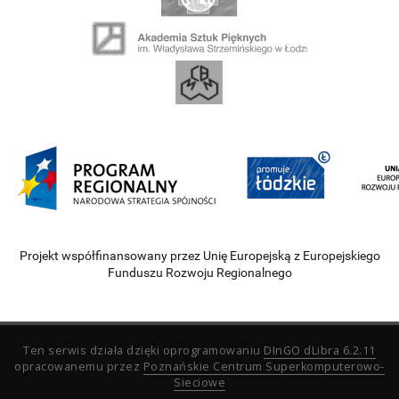
Projekt współfinansowany przez Unię Europejską z Europejskiego
Funduszu Rozwoju Regionalnego
Ten serwis działa dzięki oprogramowaniu
DInGO dLibra 6.2.11
opracowanemu przez
Poznańskie Centrum Superkomputerowo-
Sieciowe