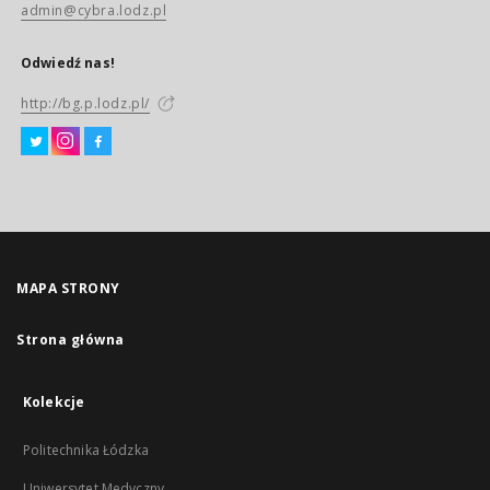
admin@cybra.lodz.pl
Odwiedź nas!
http://bg.p.lodz.pl/
MAPA STRONY
Strona główna
Kolekcje
Politechnika Łódzka
Uniwersytet Medyczny