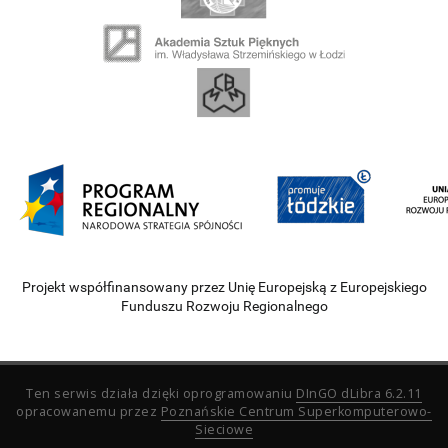
Projekt współfinansowany przez Unię Europejską z Europejskiego
Funduszu Rozwoju Regionalnego
Ten serwis działa dzięki oprogramowaniu
DInGO dLibra 6.2.11
opracowanemu przez
Poznańskie Centrum Superkomputerowo-
Sieciowe