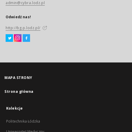
admin@cybra.lodz.pl
Odwiedź nas!
http://bg.p.lodz.pl/
MAPA STRONY
Strona główna
Kolekcje
Politechnika Łódzka
Uniwersytet Medyczny