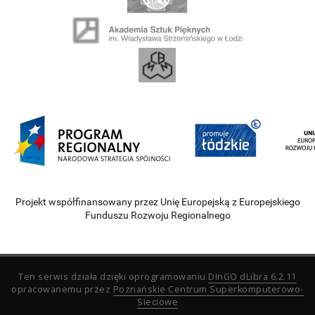
Projekt współfinansowany przez Unię Europejską z Europejskiego
Funduszu Rozwoju Regionalnego
Ten serwis działa dzięki oprogramowaniu
DInGO dLibra 6.2.11
opracowanemu przez
Poznańskie Centrum Superkomputerowo-
Sieciowe