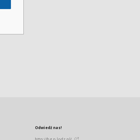
Odwiedź nas!
http://bg.p.lodz.pl/