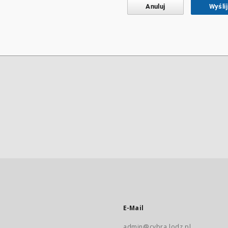
Anuluj
Wyślij
E-Mail
admin@cybra.lodz.pl