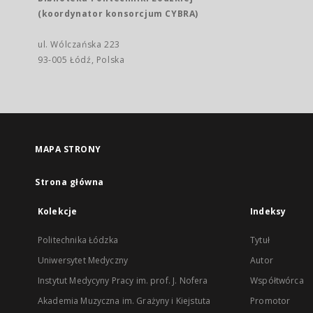
(koordynator konsorcjum CYBRA)
ul. Wólczańska 223
93-005 Łódź, Polska
MAPA STRONY
Strona główna
Kolekcje
Indeksy
Politechnika Łódzka
Tytuł
Uniwersytet Medyczny
Autor
Instytut Medycyny Pracy im. prof. J. Nofera
Współtwórca
Akademia Muzyczna im. Grażyny i Kiejstuta
Promotor