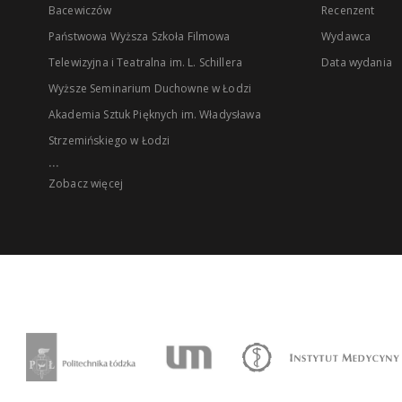
Bacewiczów
Recenzent
Państwowa Wyższa Szkoła Filmowa
Wydawca
Telewizyjna i Teatralna im. L. Schillera
Data wydania
Wyższe Seminarium Duchowne w Łodzi
Akademia Sztuk Pięknych im. Władysława
Strzemińskiego w Łodzi
...
Zobacz więcej