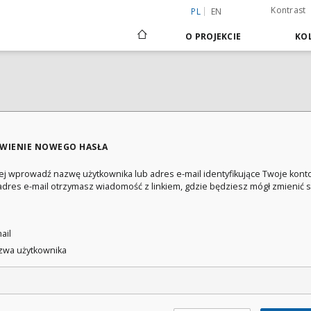
Kontrast
PL
EN
O PROJEKCIE
KOL
WIENIE NOWEGO HASŁA
ej wprowadź nazwę użytkownika lub adres e-mail identyfikujące Twoje konto
adres e-mail otrzymasz wiadomość z linkiem, gdzie będziesz mógł zmienić 
:
ail
wa użytkownika