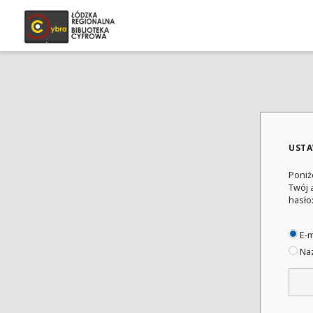
USTA
Poniż
Twój 
hasło
E-m
Naz