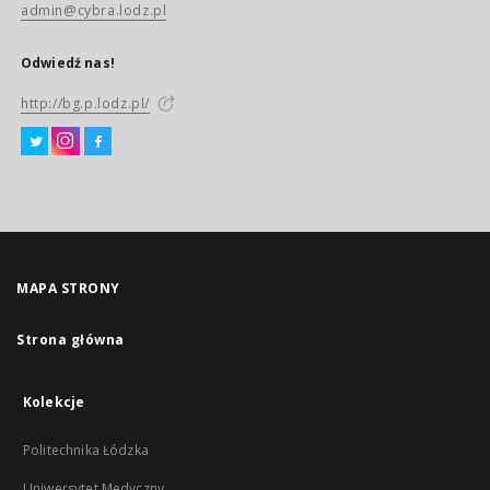
admin@cybra.lodz.pl
Odwiedź nas!
http://bg.p.lodz.pl/
MAPA STRONY
Strona główna
Kolekcje
Politechnika Łódzka
Uniwersytet Medyczny