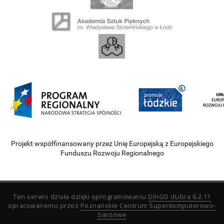
Projekt współfinansowany przez Unię Europejską z Europejskiego
Funduszu Rozwoju Regionalnego
Ten serwis działa dzięki oprogramowaniu
DInGO dLibra 6.2.11
opracowanemu przez
Poznańskie Centrum Superkomputerowo-
Sieciowe