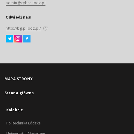
admin@cybra.lodz.pl
Odwiedź nas!
http://bg.p.lodz.pl/
MAPA STRONY
Strona główna
Kolekcje
Politechnika Łódzka
Uniwersytet Medyczny