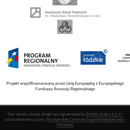
Projekt współfinansowany przez Unię Europejską z Europejskiego
Funduszu Rozwoju Regionalnego
Ten serwis działa dzięki oprogramowaniu
DInGO dLibra 6.2.11
opracowanemu przez
Poznańskie Centrum Superkomputerowo-
Sieciowe