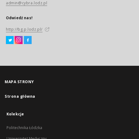
admin@cybra.lodz.pl
Odwiedź nas!
http://bg.p.lodz.pl/
MAPA STRONY
Strona główna
Kolekcje
Politechnika Łódzka
Uniwersytet Medyczny