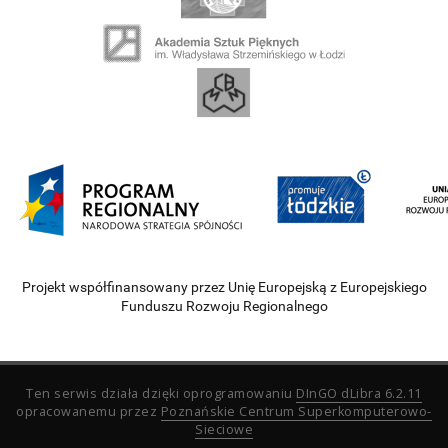
Projekt współfinansowany przez Unię Europejską z Europejskiego
Funduszu Rozwoju Regionalnego
Ten serwis działa dzięki oprogramowaniu
DInGO dLibra 6.2.11
opracowanemu przez
Poznańskie Centrum Superkomputerowo-
Sieciowe