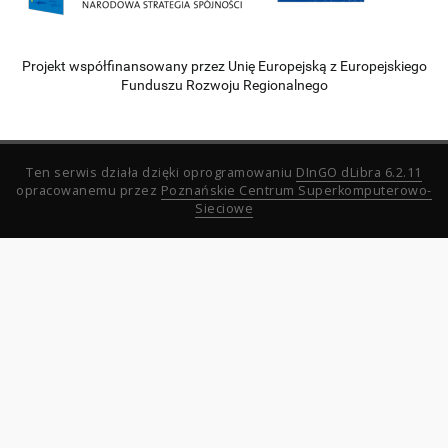
Projekt współfinansowany przez Unię Europejską z Europejskiego
Funduszu Rozwoju Regionalnego
Ten serwis działa dzięki oprogramowaniu
DInGO dLibra 6.2.11
opracowanemu przez
Poznańskie Centrum Superkomputerowo-
Sieciowe