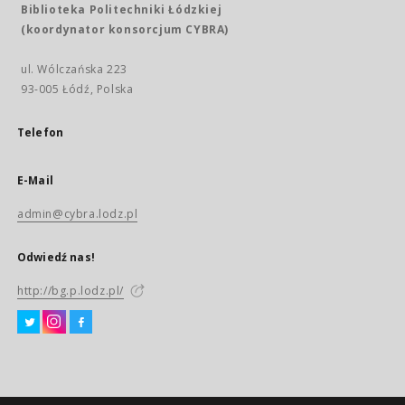
Biblioteka Politechniki Łódzkiej
(koordynator konsorcjum CYBRA)
ul. Wólczańska 223
93-005 Łódź, Polska
Telefon
E-Mail
admin@cybra.lodz.pl
Odwiedź nas!
http://bg.p.lodz.pl/