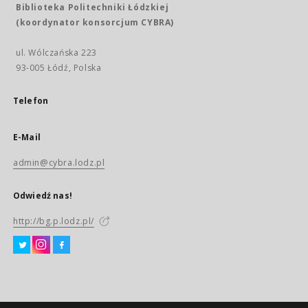
Biblioteka Politechniki Łódzkiej
(koordynator konsorcjum CYBRA)
ul. Wólczańska 223
93-005 Łódź, Polska
Telefon
E-Mail
admin@cybra.lodz.pl
Odwiedź nas!
http://bg.p.lodz.pl/