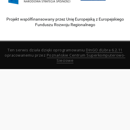
Projekt współfinansowany przez Unię Europejską z Europejskiego
Funduszu Rozwoju Regionalnego
Ten serwis działa dzięki oprogramowaniu
DInGO dLibra 6.2.11
opracowanemu przez
Poznańskie Centrum Superkomputerowo-
Sieciowe