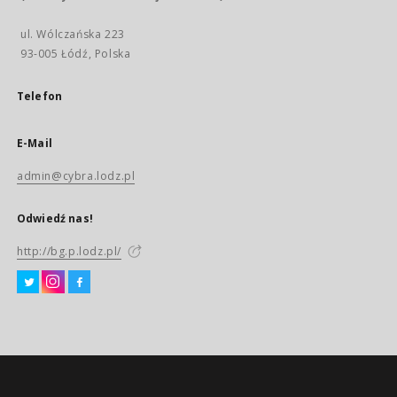
ul. Wólczańska 223
93-005 Łódź, Polska
Telefon
E-Mail
admin@cybra.lodz.pl
Odwiedź nas!
http://bg.p.lodz.pl/