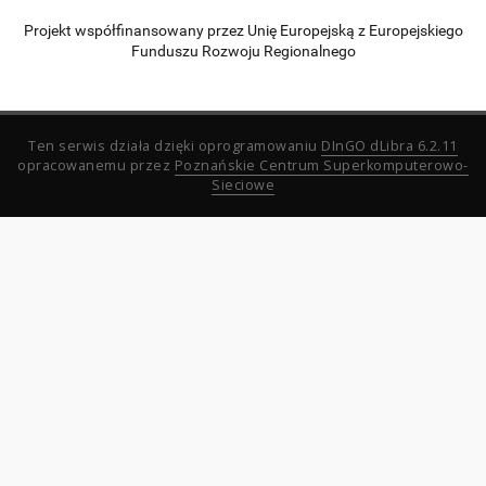
Projekt współfinansowany przez Unię Europejską z Europejskiego
Funduszu Rozwoju Regionalnego
Ten serwis działa dzięki oprogramowaniu
DInGO dLibra 6.2.11
opracowanemu przez
Poznańskie Centrum Superkomputerowo-
Sieciowe