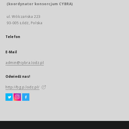
(koordynator konsorcjum CYBRA)
ul. Wólczańska 223
93-005 Łódź, Polska
Telefon
E-Mail
admin@cybra.lodz.pl
Odwiedź nas!
http://bg.p.lodz.pl/