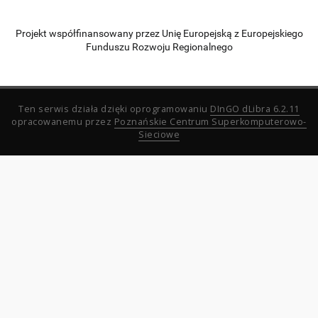
Projekt współfinansowany przez Unię Europejską z Europejskiego
Funduszu Rozwoju Regionalnego
Ten serwis działa dzięki oprogramowaniu
DInGO dLibra 6.2.11
opracowanemu przez
Poznańskie Centrum Superkomputerowo-
Sieciowe