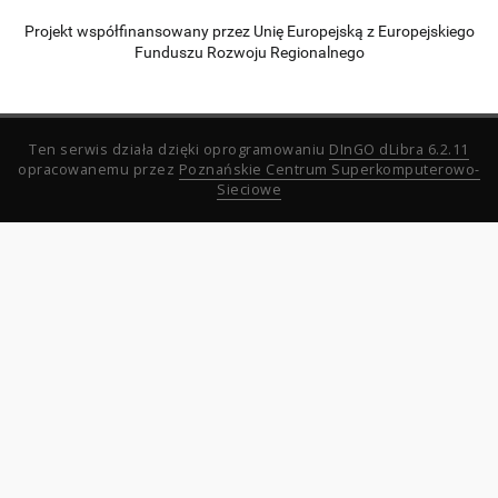
Projekt współfinansowany przez Unię Europejską z Europejskiego
Funduszu Rozwoju Regionalnego
Ten serwis działa dzięki oprogramowaniu
DInGO dLibra 6.2.11
opracowanemu przez
Poznańskie Centrum Superkomputerowo-
Sieciowe