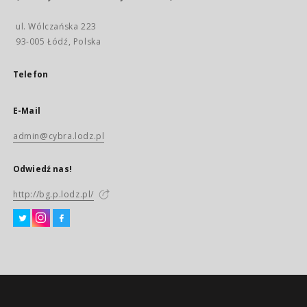
ul. Wólczańska 223
93-005 Łódź, Polska
Telefon
E-Mail
admin@cybra.lodz.pl
Odwiedź nas!
http://bg.p.lodz.pl/