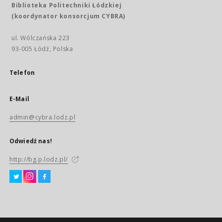
Biblioteka Politechniki Łódzkiej
(koordynator konsorcjum CYBRA)
ul. Wólczańska 223
93-005 Łódź, Polska
Telefon
E-Mail
admin@cybra.lodz.pl
Odwiedź nas!
http://bg.p.lodz.pl/