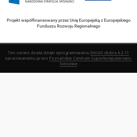
Projekt współfinansowany przez Unię Europejską z Europejskiego
Funduszu Rozwoju Regionalnego
Ten serwis działa dzięki oprogramowaniu
DInGO dLibra 6.2.11
opracowanemu przez
Poznańskie Centrum Superkomputerowo-
Sieciowe